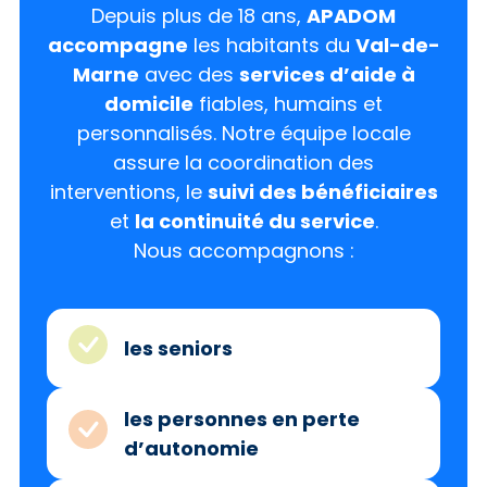
Depuis plus de 18 ans,
APADOM
accompagne
les habitants du
Val-de-
Marne
avec des
services d’aide à
domicile
fiables, humains et
personnalisés. Notre équipe locale
assure la coordination des
interventions, le
suivi des bénéficiaires
et
la continuité du service
.
Nous accompagnons :
les seniors
les personnes en perte
d’autonomie