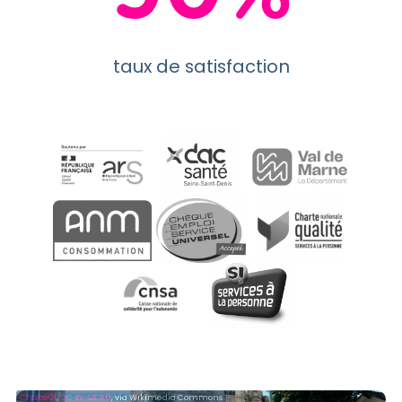
taux de satisfaction
Chabe01
,
CC BY-SA 4.0
, via Wikimedia Commons