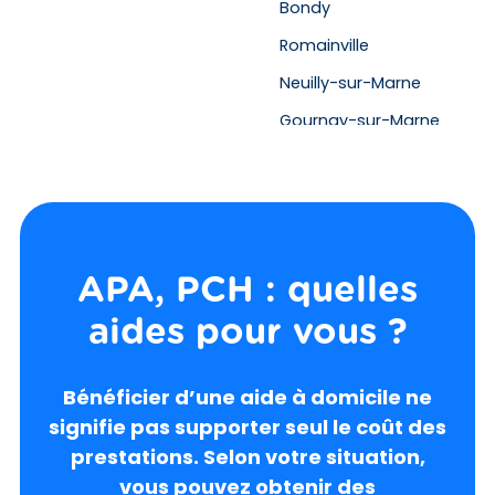
Bondy
Romainville
Neuilly-sur-Marne
Gournay-sur-Marne
Bagnolet
APA, PCH : quelles
aides pour vous ?
Bénéficier d’une
aide à domicile
ne
signifie pas supporter seul le coût des
prestations. Selon votre situation,
vous pouvez obtenir des