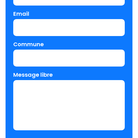
Email
Commune
Message libre