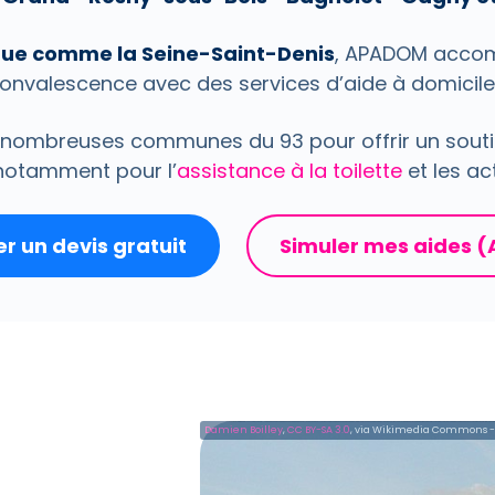
que comme la Seine-Saint-Denis
, APADOM accom
onvalescence avec des services d’aide à domicile
de nombreuses communes du 93 pour offrir un soutie
 notamment pour l’
assistance à la toilette
et les ac
 un devis gratuit
Simuler mes aides 
Damien Boilley
,
CC BY-SA 3.0
, via Wikimedia Commons -