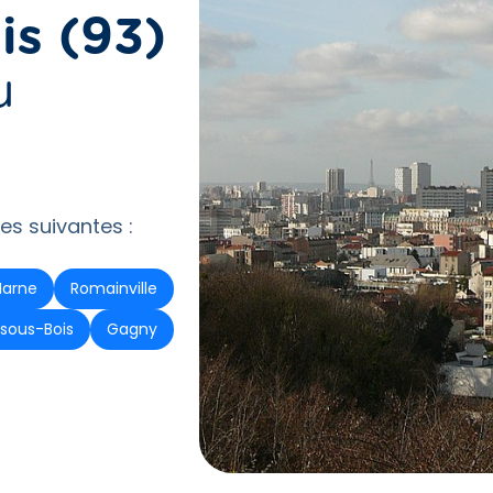
is (93)
u
s suivantes :
Marne
Romainville
sous-Bois
Gagny