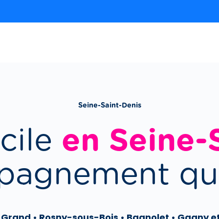
Seine-Saint-Denis
cile
en Seine-S
pagnement quo
e-Grand • Rosny-sous-Bois • Bagnolet • Gagny 