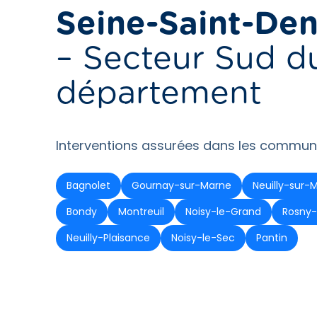
Seine-Saint-Den
– Secteur Sud d
département
Interventions assurées dans les commune
Bagnolet
Gournay-sur-Marne
Neuilly-sur-
Bondy
Montreuil
Noisy-le-Grand
Rosny-
Neuilly-Plaisance
Noisy-le-Sec
Pantin