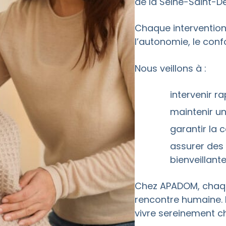
de la Seine-Saint-De
Chaque intervention
l’autonomie, le confo
Nous veillons à :
intervenir 
maintenir un
garantir la c
assurer des 
bienveillante
Chez APADOM, chaq
rencontre humaine. 
vivre sereinement ch