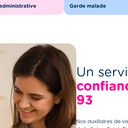
administrative
Garde malade
Un serv
confian
93
Nos auxiliaires de v