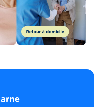
Retour à domicile
arne