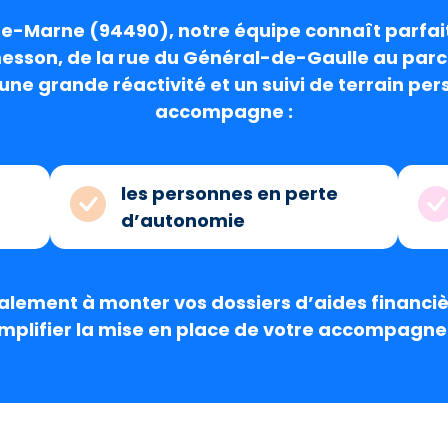
de-Marne
(94490), notre équipe connaît parfai
messon, de la rue du Général-de-Gaulle au parc
une grande réactivité et un suivi de terrain pe
accompagne :
les personnes en perte
d’autonomie
lement à monter vos dossiers d’aides financiè
implifier la mise en place de votre accompagne