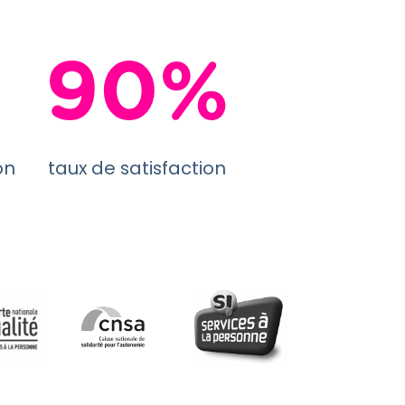
90%
on
taux de satisfaction