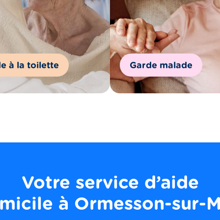
e à la toilette
Garde malade
Votre service d’aide
micile à
Ormesson-sur-M