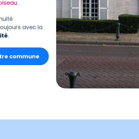
oiseau
.
nuité
oujours avec la
ité
.
votre commune