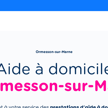
Ormesson-sur-Marne
Aide à domicil
rmesson-sur-M
 à votre service des
prestations d’aide à do