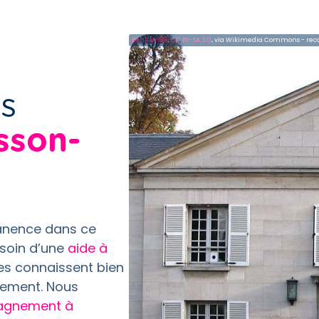
Benjism89
,
CC BY-SA 3.0
, via Wikimedia Commons - rec
s
sson-
anence dans ce
esoin d’une
aide à
es connaissent bien
idement. Nous
gnement à