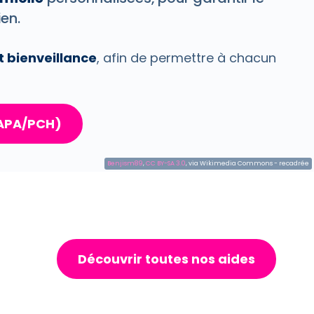
en.
et bienveillance
, afin de permettre à chacun
(APA/PCH)
Benjism89
,
CC BY-SA 3.0
, via Wikimedia Commons - recadrée
Découvrir toutes nos aides