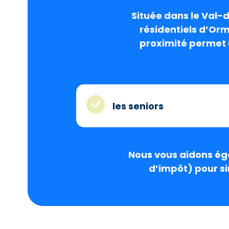
Située dans le
Val-
résidentiels d’Or
proximité permet 
les seniors
Nous vous aidons éga
d’impôt) pour s