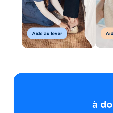
Aide au lever
Aid
à do