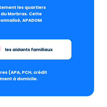
tement les quartiers
 du Morbras. Cette
rsonnalisé, APADOM
les aidants familiaux
res (APA, PCH, crédit
ment à domicile.