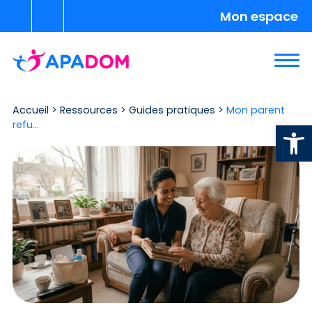
Mon espace
Accueil
>
Ressources
>
Guides pratiques
>
Mon parent
Ouvrir la
refu…