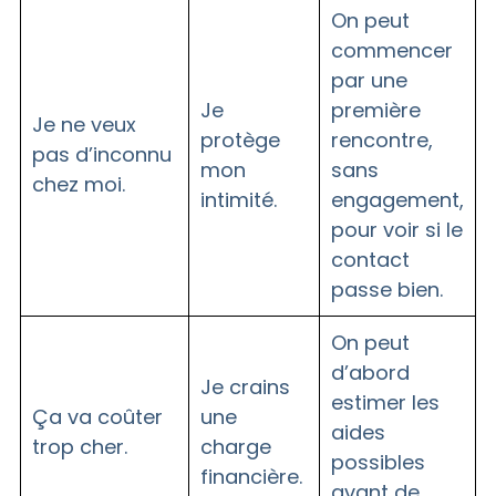
On peut
commencer
par une
Je
première
Je ne veux
protège
rencontre,
pas d’inconnu
mon
sans
chez moi.
intimité.
engagement,
pour voir si le
contact
passe bien.
On peut
d’abord
Je crains
estimer les
Ça va coûter
une
aides
trop cher.
charge
possibles
financière.
avant de